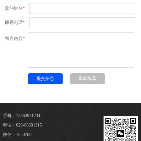
您的姓名
*
联系电话
*
留言内容
*
：
手机：13363931234
电话：029-86691315
微信：1620700